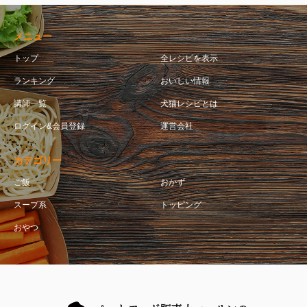
メニュー
トップ
全レシピを表示
ランキング
おいしい情報
講師一覧
犬猫レシピとは
ログイン&会員登録
運営会社
カテゴリー
ご飯
おかず
スープ系
トッピング
おやつ