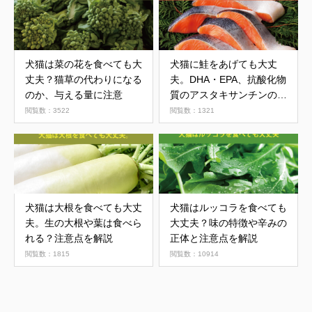
犬猫は菜の花を食べても大
犬猫に鮭をあげても大丈
丈夫？猫草の代わりになる
夫。DHA・EPA、抗酸化物
のか、与える量に注意
質のアスタキサンチンの供
給源やタンパク質源にもな
閲覧数：3522
閲覧数：1321
る
犬猫は大根を食べても大丈
犬猫はルッコラを食べても
夫。生の大根や葉は食べら
大丈夫？味の特徴や辛みの
れる？注意点を解説
正体と注意点を解説
閲覧数：1815
閲覧数：10914