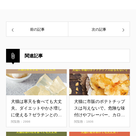
前の記事
次の記事
関連記事
犬猫は寒天を食べても大丈
犬猫に市販のポテトチップ
夫。ダイエットやかさ増し
スは与えないで。危険な味
に使える？ゼラチンとの違
付けやフレーバー、カロリ
いについて
ーについて解説
閲覧数：2998
閲覧数：1606