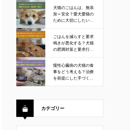
犬猫のごはんは、無添
加＝安全？愛犬愛猫の
ために大切にしたい考
え方
ごはんを減らすと要求
鳴きが悪化する？犬猫
の肥満対策と要求行動
の正しい向き合い方
慢性心臓病の犬猫の食
事をどう考える？治療
を前提にした手づくり
ごはんとの向き合い方
カテゴリー