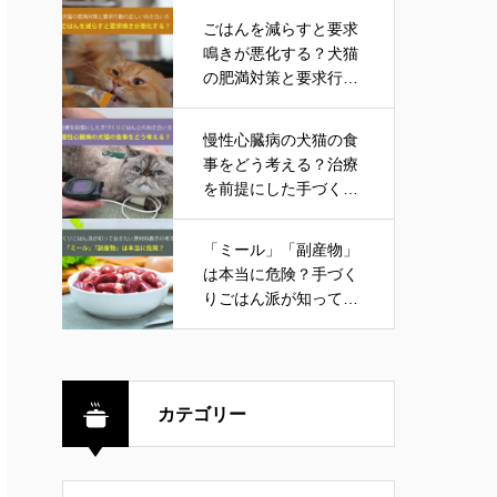
ごはんを減らすと要求
鳴きが悪化する？犬猫
の肥満対策と要求行動
の正しい向き合い方
慢性心臓病の犬猫の食
事をどう考える？治療
を前提にした手づくり
ごはんとの向き合い方
「ミール」「副産物」
は本当に危険？手づく
りごはん派が知ってお
きたい原材料表示の考
え方
カテゴリー