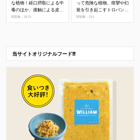
な植物！経口摂取による中
って危険な植物。痙攣や幻
毒のほか、接触による皮膚
覚を引き起こすトロパンア
炎に注意
ルカロイドとは
閲覧数：2970
閲覧数：251
当サイトオリジナルフード❗❗