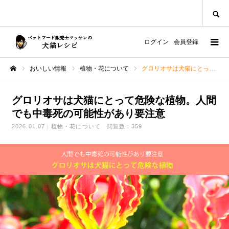
SEARCH
ログイン
会員登録
おいしい情報
植物・花について
グロリオサは犬猫にとって危険な植物。人間でも中毒死の可能性があり要注意
ホーム
グロリオサは犬猫にとって危険な植物。人間
でも中毒死の可能性があり要注意
2026.01.07
植物・花について
閲覧数：359