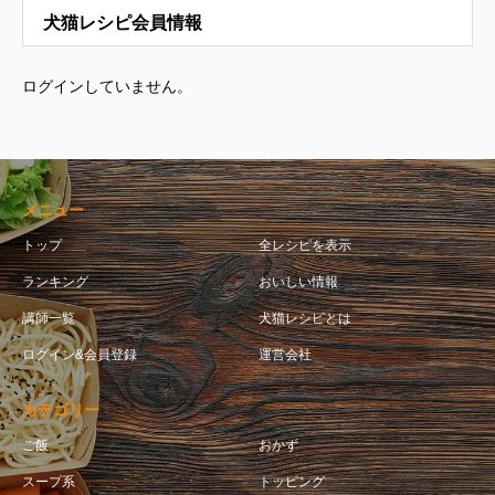
犬猫レシピ会員情報
ログインしていません。
メニュー
トップ
全レシピを表示
ランキング
おいしい情報
講師一覧
犬猫レシピとは
ログイン&会員登録
運営会社
カテゴリー
ご飯
おかず
スープ系
トッピング