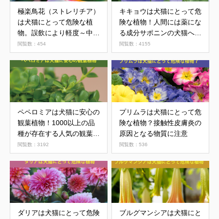
極楽鳥花（ストレリチア）
キキョウは犬猫にとって危
は犬猫にとって危険な植
険な植物！人間には薬にな
物。誤飲により軽度～中程
る成分サポニンの犬猫への
度の中毒症状？
影響とは
閲覧数：454
閲覧数：4155
ペペロミアは犬猫に安心の
プリムラは犬猫にとって危
観葉植物！1000以上の品
険な植物？接触性皮膚炎の
種が存在する人気の観葉植
原因となる物質に注意
物
閲覧数：3192
閲覧数：536
ダリアは犬猫にとって危険
ブルグマンシアは犬猫にと