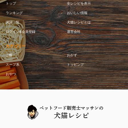
トップ
全レシピを表示
ランキング
おいしい情報
講師一覧
犬猫レシピとは
ログイン&会員登録
運営会社
カテゴリー
ご飯
おかず
スープ系
トッピング
おやつ