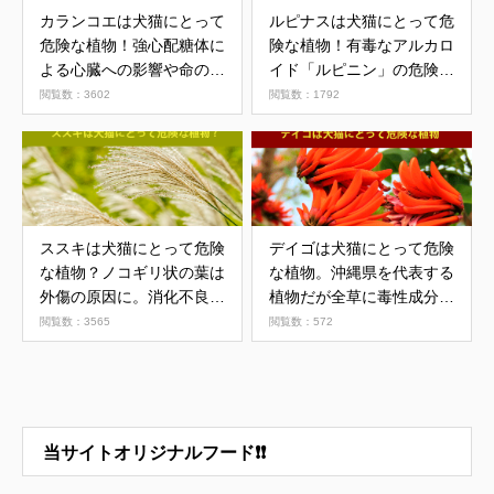
カランコエは犬猫にとって
ルピナスは犬猫にとって危
危険な植物！強心配糖体に
険な植物！有毒なアルカロ
よる心臓への影響や命の危
イド「ルピニン」の危険性
険も
とは
閲覧数：3602
閲覧数：1792
ススキは犬猫にとって危険
デイゴは犬猫にとって危険
な植物？ノコギリ状の葉は
な植物。沖縄県を代表する
外傷の原因に。消化不良の
植物だが全草に毒性成分を
リスクも
含む可能性
閲覧数：3565
閲覧数：572
当サイトオリジナルフード❗❗