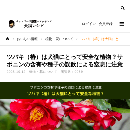
SEARCH
ログイン
会員登録
おいしい情報
植物・花について
ツバキ（椿）は犬猫にとって安全な植物？サポニンの含有や種子の誤飲による窒息に注意
ホーム
ツバキ（椿）は犬猫にとって安全な植物？サ
ポニンの含有や種子の誤飲による窒息に注意
2023.10.12
植物・花について
閲覧数：9069