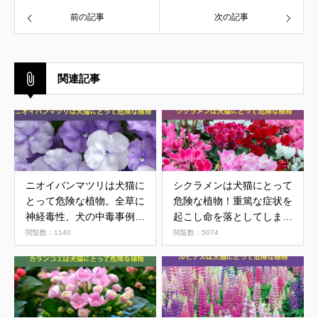
前の記事
次の記事
関連記事
ニオイバンマツリは犬猫に
シクラメンは犬猫にとって
とって危険な植物。全草に
危険な植物！重篤な症状を
神経毒性、犬の中毒事例あ
起こし命を落としてしまう
り。
可能性も
閲覧数：1140
閲覧数：5074