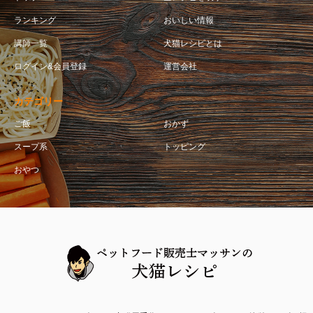
ランキング
おいしい情報
講師一覧
犬猫レシピとは
ログイン&会員登録
運営会社
カテゴリー
ご飯
おかず
スープ系
トッピング
おやつ