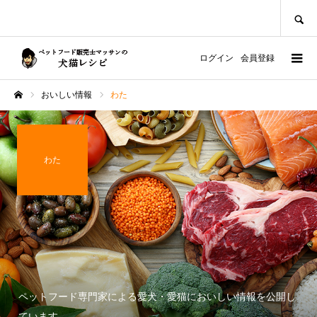
SEARCH
ログイン
会員登録
おいしい情報
わた
ホーム
わた
ペットフード専門家による愛犬・愛猫においしい情報を公開し
ています。