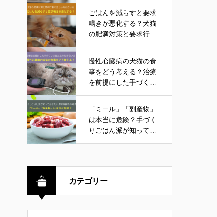
ごはんを減らすと要求
鳴きが悪化する？犬猫
の肥満対策と要求行動
の正しい向き合い方
慢性心臓病の犬猫の食
事をどう考える？治療
を前提にした手づくり
ごはんとの向き合い方
「ミール」「副産物」
は本当に危険？手づく
りごはん派が知ってお
きたい原材料表示の考
え方
カテゴリー