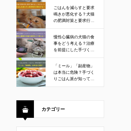
ごはんを減らすと要求
鳴きが悪化する？犬猫
の肥満対策と要求行動
の正しい向き合い方
慢性心臓病の犬猫の食
事をどう考える？治療
を前提にした手づくり
ごはんとの向き合い方
「ミール」「副産物」
は本当に危険？手づく
りごはん派が知ってお
きたい原材料表示の考
え方
カテゴリー