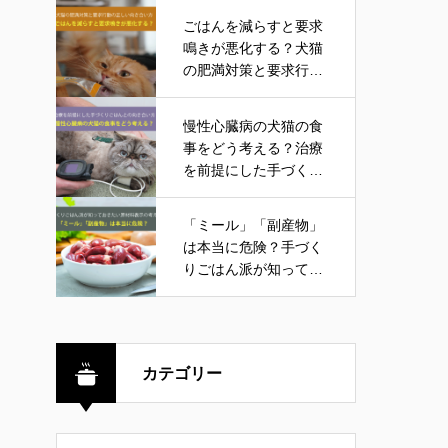
ごはんを減らすと要求
鳴きが悪化する？犬猫
の肥満対策と要求行動
の正しい向き合い方
慢性心臓病の犬猫の食
事をどう考える？治療
を前提にした手づくり
ごはんとの向き合い方
「ミール」「副産物」
は本当に危険？手づく
りごはん派が知ってお
きたい原材料表示の考
え方
カテゴリー