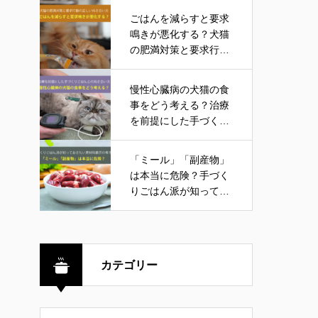
ごはんを減らすと要求
鳴きが悪化する？犬猫
の肥満対策と要求行動
の正しい向き合い方
慢性心臓病の犬猫の食
事をどう考える？治療
を前提にした手づくり
ごはんとの向き合い方
「ミール」「副産物」
は本当に危険？手づく
りごはん派が知ってお
きたい原材料表示の考
え方
カテゴリー