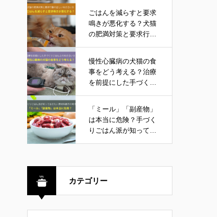
ごはんを減らすと要求
鳴きが悪化する？犬猫
の肥満対策と要求行動
の正しい向き合い方
慢性心臓病の犬猫の食
事をどう考える？治療
を前提にした手づくり
ごはんとの向き合い方
「ミール」「副産物」
は本当に危険？手づく
りごはん派が知ってお
きたい原材料表示の考
え方
カテゴリー