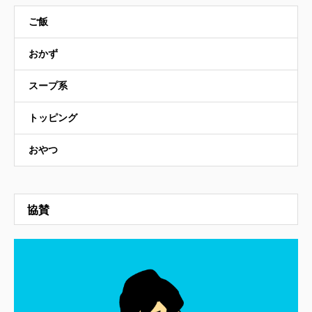
ご飯
おかず
スープ系
トッピング
おやつ
協賛