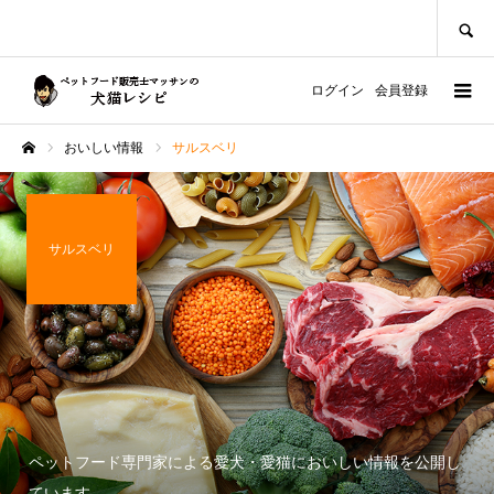
SEARCH
ログイン
会員登録
おいしい情報
サルスベリ
ホーム
サルスベリ
ペットフード専門家による愛犬・愛猫においしい情報を公開し
ています。