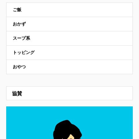
ご飯
おかず
スープ系
トッピング
おやつ
協賛