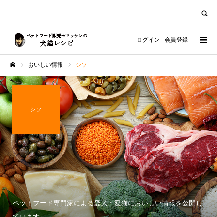
SEARCH
ログイン
会員登録
おいしい情報
シソ
ホーム
シソ
ペットフード専門家による愛犬・愛猫においしい情報を公開し
ています。