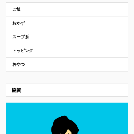
ご飯
おかず
スープ系
トッピング
おやつ
協賛