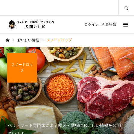
SEARCH
ログイン
会員登録
おいしい情報
スノードロップ
ホーム
スノードロッ
プ
ペットフード専門家による愛犬・愛猫においしい情報を公開し
ています。