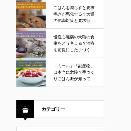
ごはんを減らすと要求
鳴きが悪化する？犬猫
の肥満対策と要求行動
の正しい向き合い方
慢性心臓病の犬猫の食
事をどう考える？治療
を前提にした手づくり
ごはんとの向き合い方
「ミール」「副産物」
は本当に危険？手づく
りごはん派が知ってお
きたい原材料表示の考
え方
カテゴリー