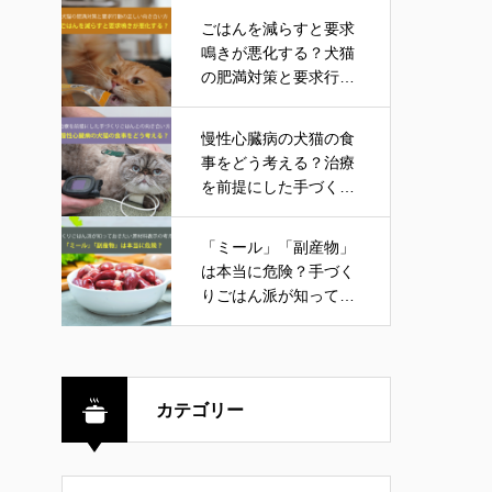
ごはんを減らすと要求
鳴きが悪化する？犬猫
の肥満対策と要求行動
の正しい向き合い方
慢性心臓病の犬猫の食
事をどう考える？治療
を前提にした手づくり
ごはんとの向き合い方
「ミール」「副産物」
は本当に危険？手づく
りごはん派が知ってお
きたい原材料表示の考
え方
カテゴリー