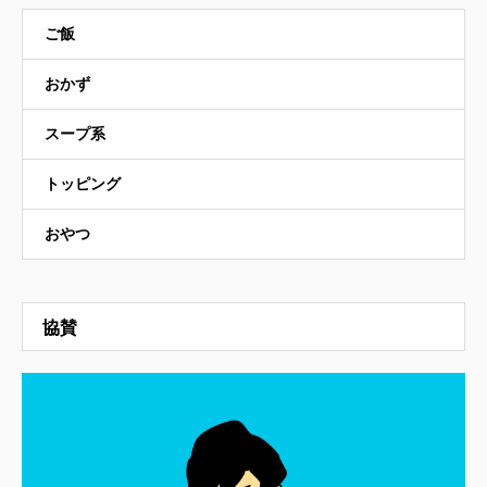
ご飯
おかず
スープ系
トッピング
おやつ
協賛