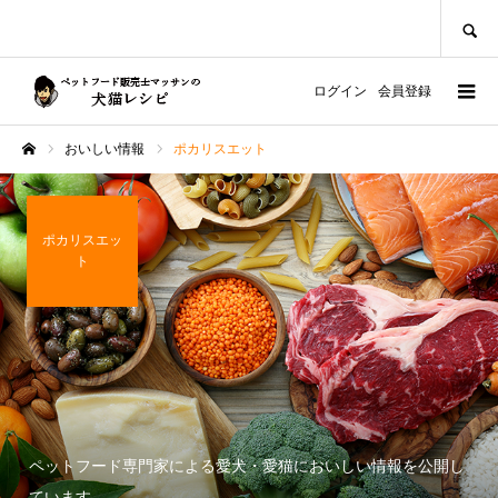
SEARCH
ログイン
会員登録
おいしい情報
ポカリスエット
ホーム
ポカリスエッ
ト
ペットフード専門家による愛犬・愛猫においしい情報を公開し
ています。