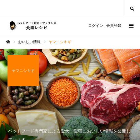
SEARCH
ログイン
会員登録
おいしい情報
ヤマニシキギ
ホーム
ヤマニシキギ
ペットフード専門家による愛犬・愛猫においしい情報を公開し
ています。