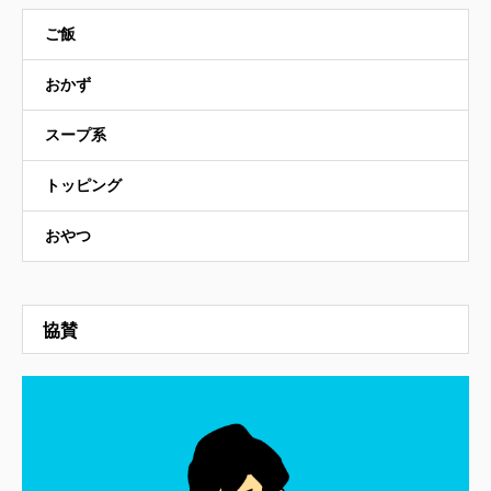
ご飯
おかず
スープ系
トッピング
おやつ
協賛