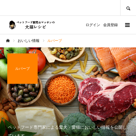
SEARCH
ログイン
会員登録
おいしい情報
ルバーブ
ホーム
ルバーブ
ペットフード専門家による愛犬・愛猫においしい情報を公開し
ています。