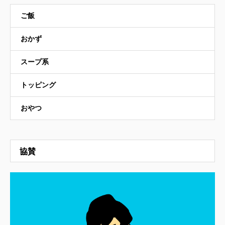
ご飯
おかず
スープ系
トッピング
おやつ
協賛