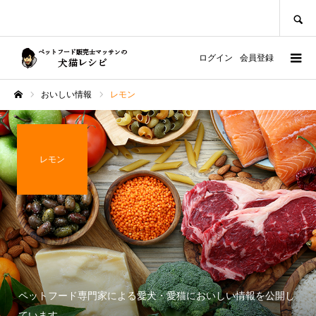
SEARCH
ログイン
会員登録
おいしい情報
レモン
ホーム
レモン
ペットフード専門家による愛犬・愛猫においしい情報を公開し
ています。