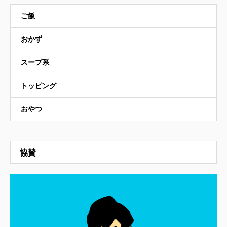
ご飯
おかず
スープ系
トッピング
おやつ
協賛