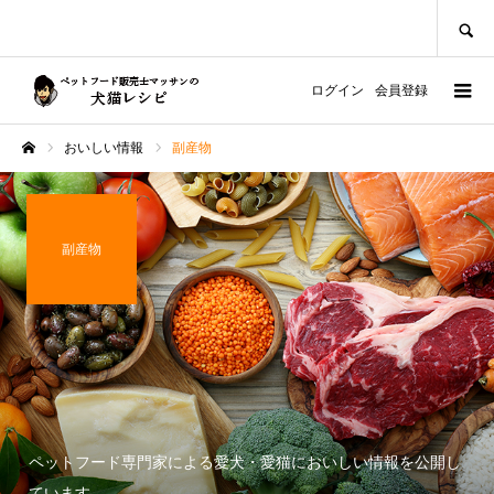
SEARCH
ログイン
会員登録
おいしい情報
副産物
ホーム
副産物
ペットフード専門家による愛犬・愛猫においしい情報を公開し
ています。