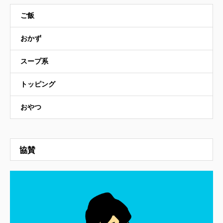
ご飯
おかず
スープ系
トッピング
おやつ
協賛