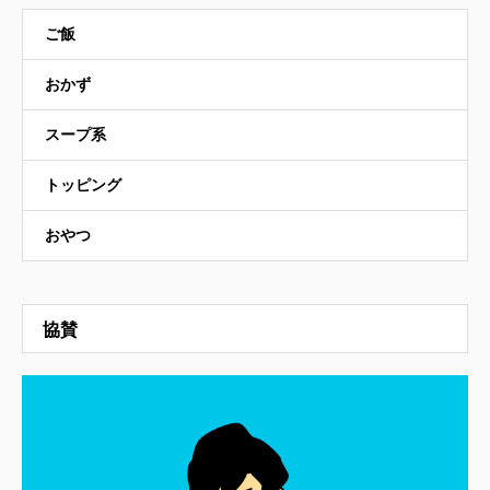
ご飯
おかず
スープ系
トッピング
おやつ
協賛