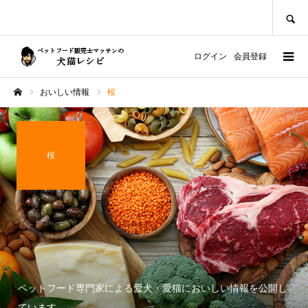
SEARCH
ログイン
会員登録
おいしい情報
桜
ホーム
桜
ペットフード専門家による愛犬・愛猫においしい情報を公開し
ています。