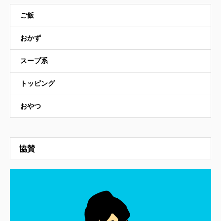
ご飯
おかず
スープ系
トッピング
おやつ
協賛