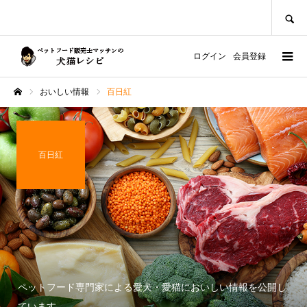
SEARCH
ログイン
会員登録
おいしい情報
百日紅
ホーム
百日紅
ペットフード専門家による愛犬・愛猫においしい情報を公開し
ています。