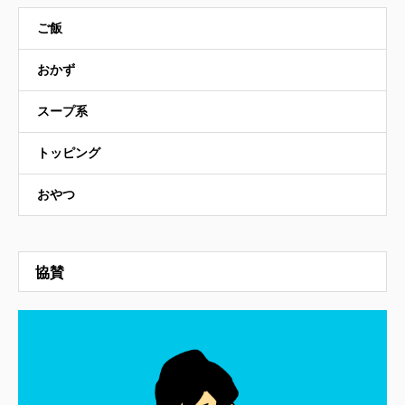
ご飯
おかず
スープ系
トッピング
おやつ
協賛