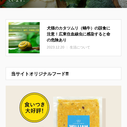
犬猫のカタツムリ（蝸牛）の誤食に
注意！広東住血線虫に感染すると命
の危険あり
2023.12.20
生活について
当サイトオリジナルフード❗❗