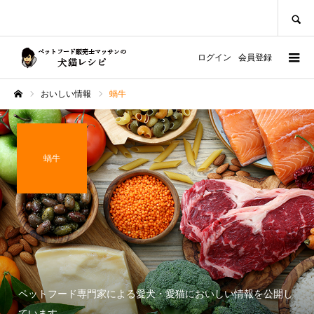
SEARCH
ログイン
会員登録
おいしい情報
蝸牛
ホーム
蝸牛
ペットフード専門家による愛犬・愛猫においしい情報を公開し
ています。