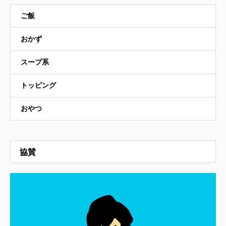
ご飯
おかず
スープ系
トッピング
おやつ
協賛