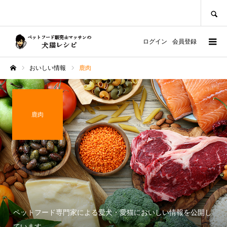
SEARCH
ログイン
会員登録
おいしい情報
鹿肉
ホーム
鹿肉
ペットフード専門家による愛犬・愛猫においしい情報を公開し
ています。