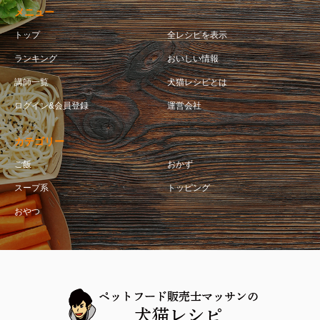
メニュー
トップ
全レシピを表示
ランキング
おいしい情報
講師一覧
犬猫レシピとは
ログイン&会員登録
運営会社
カテゴリー
ご飯
おかず
スープ系
トッピング
おやつ