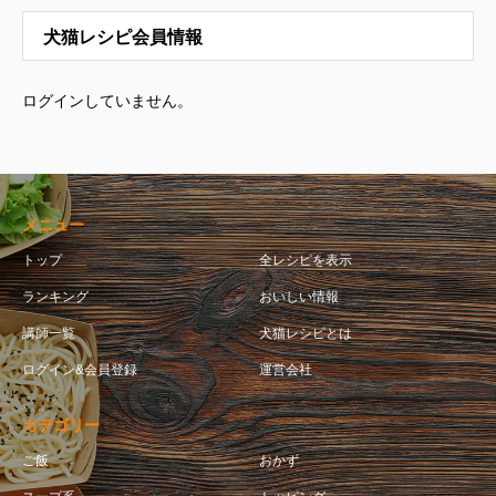
犬猫レシピ会員情報
ログインしていません。
メニュー
トップ
全レシピを表示
ランキング
おいしい情報
講師一覧
犬猫レシピとは
ログイン&会員登録
運営会社
カテゴリー
ご飯
おかず