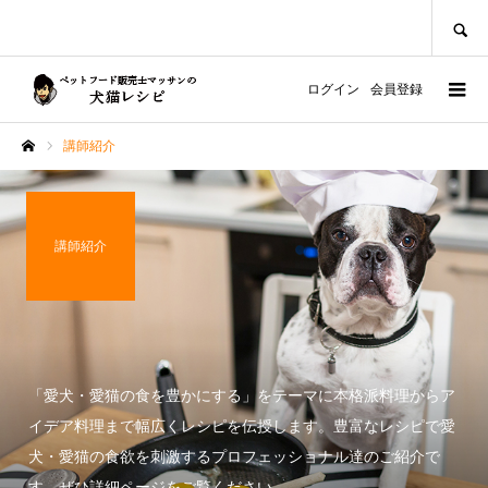
SEARCH
ログイン
会員登録
講師紹介
ホーム
講師紹介
「愛犬・愛猫の食を豊かにする」をテーマに本格派料理からア
イデア料理まで幅広くレシピを伝授します。豊富なレシピで愛
犬・愛猫の食欲を刺激するプロフェッショナル達のご紹介で
す。ぜひ詳細ページをご覧ください。