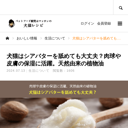
SEARCH
ログイン
会員登録
おいしい情報
生活について
犬猫はシアバターを舐めても大丈夫？肉球や皮膚の保湿に活躍。天然由来の植物油
ホーム
犬猫はシアバターを舐めても大丈夫？肉球や
皮膚の保湿に活躍。天然由来の植物油
2024.07.13
生活について
閲覧数：1606