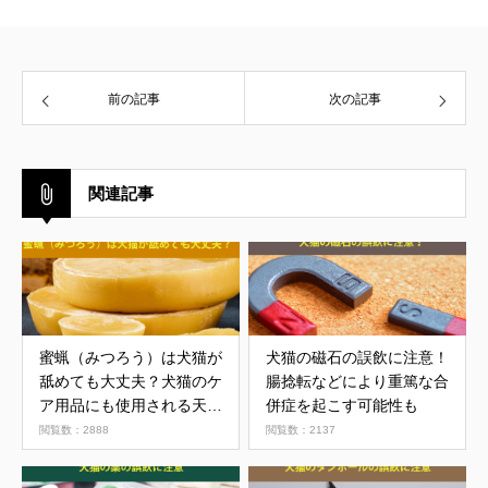
前の記事
次の記事
関連記事
蜜蝋（みつろう）は犬猫が
犬猫の磁石の誤飲に注意！
舐めても大丈夫？犬猫のケ
腸捻転などにより重篤な合
ア用品にも使用される天然
併症を起こす可能性も
由来の保湿剤
閲覧数：2888
閲覧数：2137