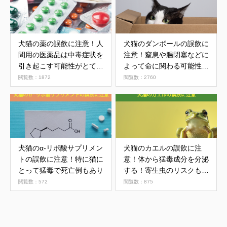
犬猫の薬の誤飲に注意！人
犬猫のダンボールの誤飲に
間用の医薬品は中毒症状を
注意！窒息や腸閉塞などに
引き起こす可能性がとても
よって命に関わる可能性も
高い
あり
閲覧数：1872
閲覧数：2760
犬猫のα-リポ酸サプリメン
犬猫のカエルの誤飲に注
トの誤飲に注意！特に猫に
意！体から猛毒成分を分泌
とって猛毒で死亡例もあり
する！寄生虫のリスクもあ
り
閲覧数：572
閲覧数：875