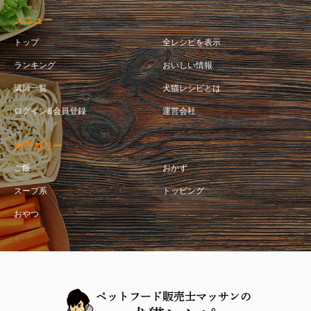
メニュー
トップ
全レシピを表示
ランキング
おいしい情報
講師一覧
犬猫レシピとは
ログイン&会員登録
運営会社
カテゴリー
ご飯
おかず
スープ系
トッピング
おやつ