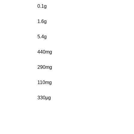
0.1g
1.6g
5.4g
440mg
290mg
110mg
330μg