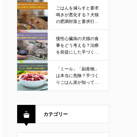
ごはんを減らすと要求
鳴きが悪化する？犬猫
の肥満対策と要求行動
の正しい向き合い方
慢性心臓病の犬猫の食
事をどう考える？治療
を前提にした手づくり
ごはんとの向き合い方
「ミール」「副産物」
は本当に危険？手づく
りごはん派が知ってお
きたい原材料表示の考
え方
カテゴリー