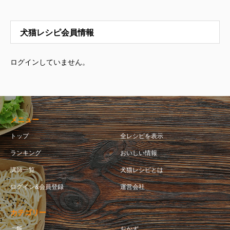
犬猫レシピ会員情報
ログインしていません。
メニュー
トップ
全レシピを表示
ランキング
おいしい情報
講師一覧
犬猫レシピとは
ログイン&会員登録
運営会社
カテゴリー
ご飯
おかず