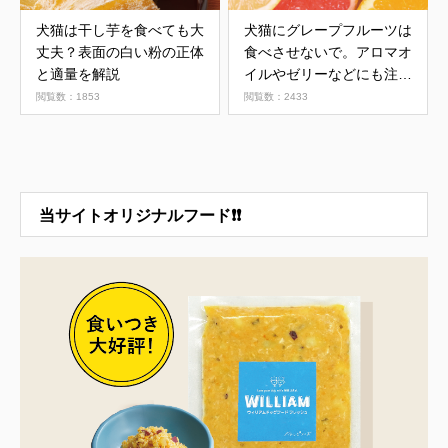
犬猫は干し芋を食べても大
犬猫にグレープフルーツは
丈夫？表面の白い粉の正体
食べさせないで。アロマオ
と適量を解説
イルやゼリーなどにも注
意。
閲覧数：1853
閲覧数：2433
当サイトオリジナルフード❗❗