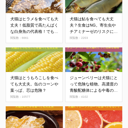
犬猫はヒラメを食べても大
犬猫は鮎を食べても大丈
丈夫！低脂質で高たんぱく
夫？生食はNG。寄生虫や
な白身魚の代表格！でも刺
チアミナーゼのリスクにつ
身はNG
いて解説
閲覧数：6661
閲覧数：2203
犬猫はとうもろこしを食べ
ジューンベリーは犬猫にと
ても大丈夫。缶のコーンや
って危険な植物。高濃度の
葉っぱ、芯は危険？
青酸配糖体による中毒の可
能性
閲覧数：10577
閲覧数：4102