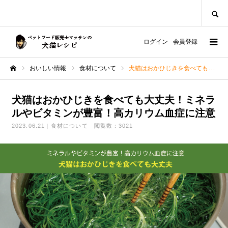
SEARCH
ログイン
会員登録
おいしい情報
食材について
犬猫はおかひじきを食べても大丈夫！ミネラルやビタミンが豊富！高カリウム血症に注意
ホーム
犬猫はおかひじきを食べても大丈夫！ミネラ
ルやビタミンが豊富！高カリウム血症に注意
2023.06.21
食材について
閲覧数：3021