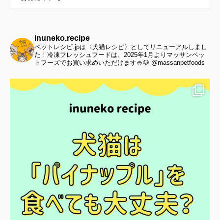
inuneko.recipe
ペットレシピ.jpは〈犬猫レシピ〉としてリニューアルしまし
た！冷凍フレッシュフードは、2025年1月よりマッサンペッ
トフーズでお買い求めいただけます🍚🐶 @massanpetfoods