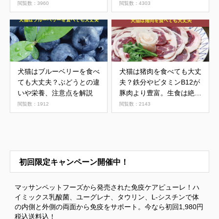
閲覧数：3960
閲覧数：4303
犬猫はブルーベリーを食べ
犬猫は猪肉を食べても大丈
ても大丈夫？ぶどうとの違
夫？鉄分やビタミンB12が
いや栄養、注意点を解説
豚肉より豊富。生食は絶対
にNG
閲覧数：1912
閲覧数：2143
初回限定キャンペーン開催中！
マッサンペットフーズから発売された免疫ケアピューレ！ハ
イミックス乳酸菌、ユーグレナ、タウリン、L-シスチンで体
の内側と外側の両面から免疫をサポート。今なら初回1,980円
税込送料込！