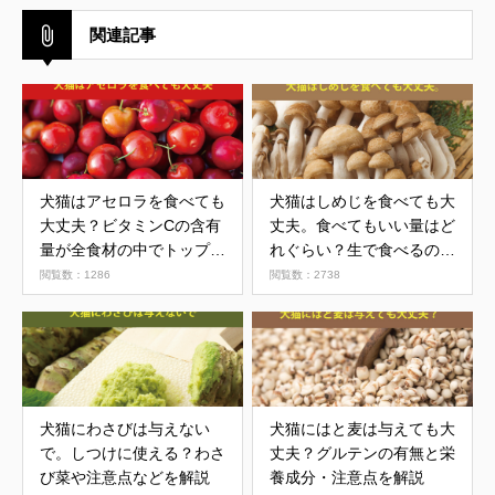
関連記事
犬猫はアセロラを食べても
犬猫はしめじを食べても大
大丈夫？ビタミンCの含有
丈夫。食べてもいい量はど
量が全食材の中でトップを
れぐらい？生で食べるのは
誇る果物
NG。注意点を解説
閲覧数：1286
閲覧数：2738
犬猫にわさびは与えない
犬猫にはと麦は与えても大
で。しつけに使える？わさ
丈夫？グルテンの有無と栄
び菜や注意点などを解説
養成分・注意点を解説