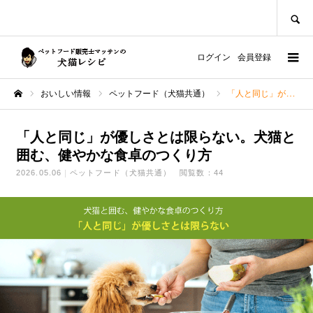
SEARCH
ログイン
会員登録
おいしい情報
ペットフード（犬猫共通）
「人と同じ」が優しさとは限らない。犬猫と囲む、健やかな食卓のつくり方
ホーム
「人と同じ」が優しさとは限らない。犬猫と
囲む、健やかな食卓のつくり方
2026.05.06
ペットフード（犬猫共通）
閲覧数：44