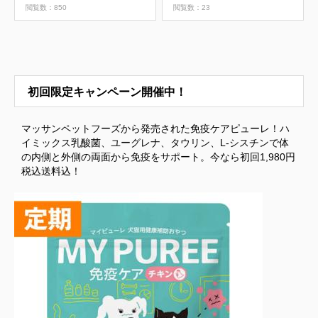
スワン
表示の考え方
閲覧数：850
閲覧数：23
初回限定キャンペーン開催中！
マッサンペットフーズから発売された免疫ケアピューレ！ハ
イミックス乳酸菌、ユーグレナ、タウリン、L-シスチンで体
の内側と外側の両面から免疫をサポート。今なら初回1,980円
税込送料込！