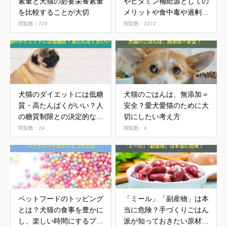
素量と犬猫の必要栄養素量
やビタミン補給源としての
を比較することが大切
メリットや食中毒や過剰摂
取のリスク
閲覧数：729
閲覧数：1272
犬猫のダイエットには低糖
犬猫のごはんは、無添加＝
質・高たんぱくがいい？人
安全？愛犬愛猫のために大
の糖質制限との決定的な違
切にしたい考え方
い
閲覧数：24
閲覧数：4
ペットフードのトッピング
「ミール」「副産物」は本
とは？犬猫の食事を豊かに
当に危険？手づくりごはん
し、楽しい時間にするプラ
派が知っておきたい原材料