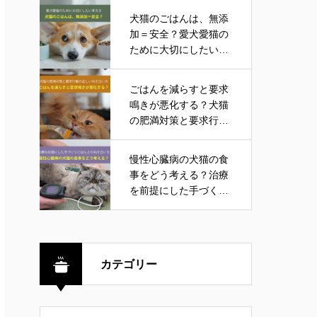
犬猫のごはんは、無添
加＝安全？愛犬愛猫の
ために大切にしたい考
え方
ごはんを減らすと要求
鳴きが悪化する？犬猫
の肥満対策と要求行動
の正しい向き合い方
慢性心臓病の犬猫の食
事をどう考える？治療
を前提にした手づくり
ごはんとの向き合い方
カテゴリー