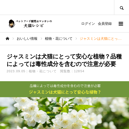
SEARCH
ログイン
会員登録
おいしい情報
植物・花について
ジャスミンは犬猫にとって安心な植物？品種によっては毒性成分を含むので注意が必要
ホーム
ジャスミンは犬猫にとって安心な植物？品種
によっては毒性成分を含むので注意が必要
2023.09.05
植物・花について
閲覧数：12854