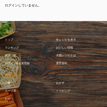
ログインしていません。
メニュー
トップ
全レシピを表示
ランキング
おいしい情報
講師一覧
犬猫レシピとは
ログイン&会員登録
運営会社
カテゴリー
ご飯
おかず
スープ系
トッピング
おやつ