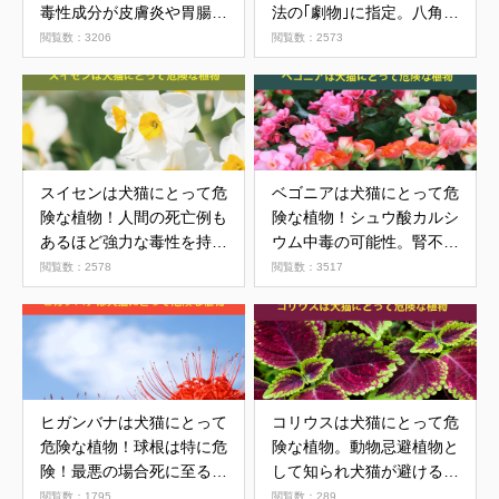
毒性成分が皮膚炎や胃腸障
法の｢劇物｣に指定。八角と
害を引き起こす
の誤食に注意
閲覧数：3206
閲覧数：2573
スイセンは犬猫にとって危
ベゴニアは犬猫にとって危
険な植物！人間の死亡例も
険な植物！シュウ酸カルシ
あるほど強力な毒性を持っ
ウム中毒の可能性。腎不全
ている
のリスクも
閲覧数：2578
閲覧数：3517
ヒガンバナは犬猫にとって
コリウスは犬猫にとって危
危険な植物！球根は特に危
険な植物。動物忌避植物と
険！最悪の場合死に至る有
して知られ犬猫が避けるこ
毒植物
とも？
閲覧数：1795
閲覧数：289