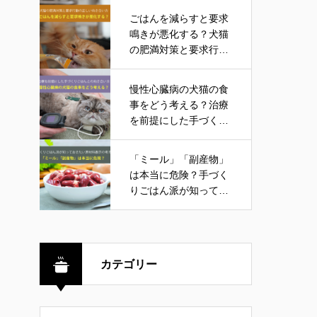
ごはんを減らすと要求
鳴きが悪化する？犬猫
の肥満対策と要求行動
の正しい向き合い方
慢性心臓病の犬猫の食
事をどう考える？治療
を前提にした手づくり
ごはんとの向き合い方
「ミール」「副産物」
は本当に危険？手づく
りごはん派が知ってお
きたい原材料表示の考
え方
カテゴリー