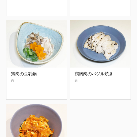
鶏肉の豆乳鍋
鶏胸肉のバジル焼き
肉
肉