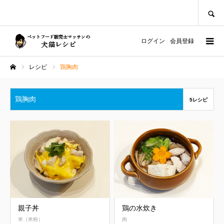
SEARCH
ログイン
会員登録
レシピ
鶏胸肉
ホーム
鶏胸肉
5レシピ
親子丼
鶏の水炊き
米（米粉）
肉