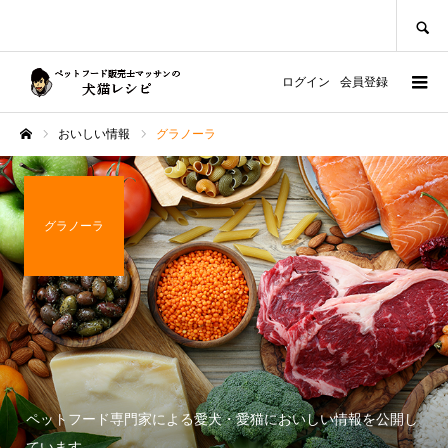
SEARCH
ログイン
会員登録
おいしい情報
グラノーラ
ホーム
グラノーラ
ペットフード専門家による愛犬・愛猫においしい情報を公開し
ています。