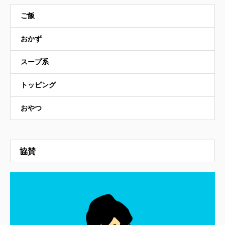
ご飯
おかず
スープ系
トッピング
おやつ
協賛