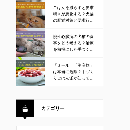
ごはんを減らすと要求
鳴きが悪化する？犬猫
の肥満対策と要求行動
の正しい向き合い方
慢性心臓病の犬猫の食
事をどう考える？治療
を前提にした手づくり
ごはんとの向き合い方
「ミール」「副産物」
は本当に危険？手づく
りごはん派が知ってお
きたい原材料表示の考
え方
カテゴリー