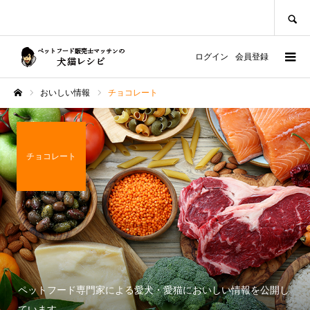
SEARCH
ログイン
会員登録
おいしい情報
チョコレート
ホーム
チョコレート
ペットフード専門家による愛犬・愛猫においしい情報を公開し
ています。