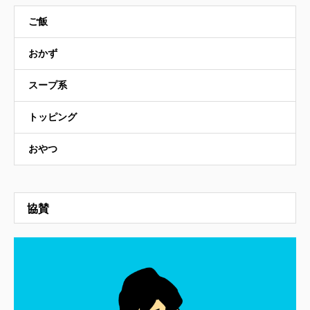
ご飯
おかず
スープ系
トッピング
おやつ
協賛