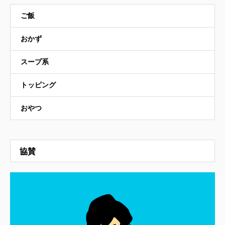
ご飯
おかず
スープ系
トッピング
おやつ
協賛