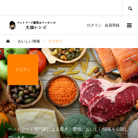
SEARCH
ログイン
会員登録
おいしい情報
ドリアン
ホーム
ドリアン
ペットフード専門家による愛犬・愛猫においしい情報を公開し
ています。