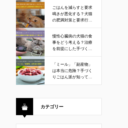
ごはんを減らすと要求
鳴きが悪化する？犬猫
の肥満対策と要求行動
の正しい向き合い方
慢性心臓病の犬猫の食
事をどう考える？治療
を前提にした手づくり
ごはんとの向き合い方
「ミール」「副産物」
は本当に危険？手づく
りごはん派が知ってお
きたい原材料表示の考
え方
カテゴリー