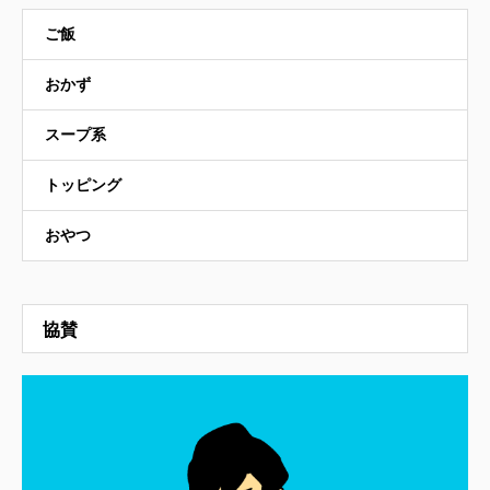
ご飯
おかず
スープ系
トッピング
おやつ
協賛