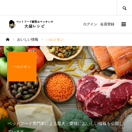
SEARCH
ログイン
会員登録
おいしい情報
ハルジオン
ホーム
ハルジオン
ペットフード専門家による愛犬・愛猫においしい情報を公開し
ています。