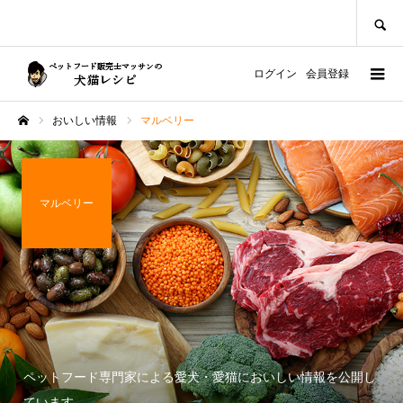
SEARCH
ログイン
会員登録
おいしい情報
マルベリー
ホーム
マルベリー
ペットフード専門家による愛犬・愛猫においしい情報を公開し
ています。