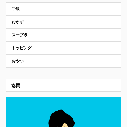
ご飯
おかず
スープ系
トッピング
おやつ
協賛