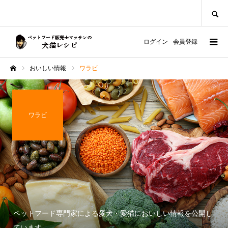
SEARCH
ログイン
会員登録
おいしい情報
ワラビ
ホーム
ワラビ
ペットフード専門家による愛犬・愛猫においしい情報を公開し
ています。