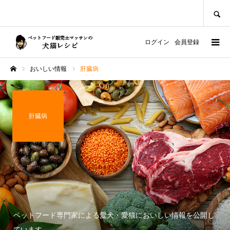
SEARCH
ログイン
会員登録
おいしい情報
肝臓病
ホーム
肝臓病
ペットフード専門家による愛犬・愛猫においしい情報を公開し
ています。