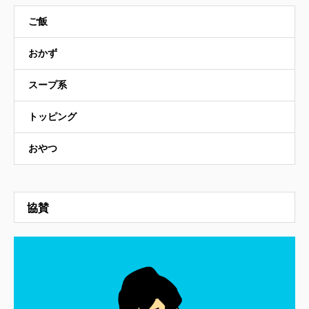
ご飯
おかず
スープ系
トッピング
おやつ
協賛