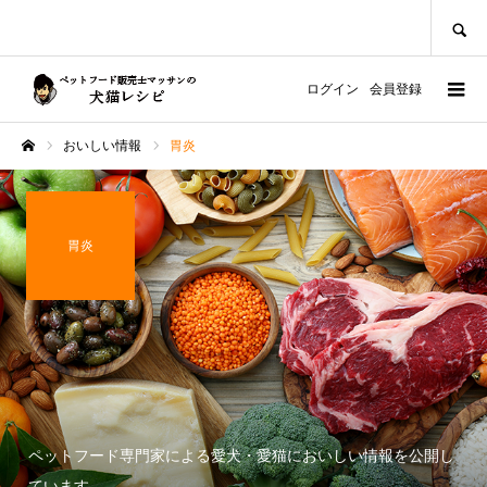
SEARCH
ログイン
会員登録
おいしい情報
胃炎
ホーム
胃炎
ペットフード専門家による愛犬・愛猫においしい情報を公開し
ています。