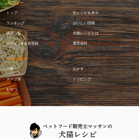
メニュー
トップ
全レシピを表示
ランキング
おいしい情報
講師一覧
犬猫レシピとは
ログイン&会員登録
運営会社
カテゴリー
ご飯
おかず
スープ系
トッピング
おやつ