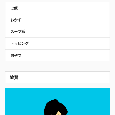
ご飯
おかず
スープ系
トッピング
おやつ
協賛