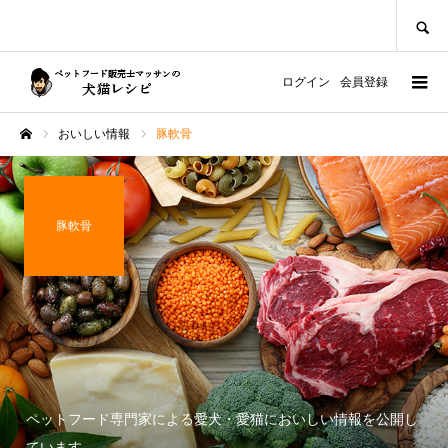
SEARCH
ログイン
会員登録
おいしい情報
豚軟骨
ホーム
豚軟骨
ペットフード専門家による愛犬・愛猫においしい情報を公開し
ています。