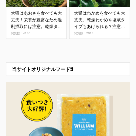
犬猫はあおさを食べても大
犬猫はわかめを食べても大
丈夫！栄養が豊富なため過
丈夫。乾燥わかめや塩蔵タ
剰摂取には注意。乾燥タイ
イプもあげられる？注意点
プがおすすめ
を解説
閲覧数：4136
閲覧数：2018
当サイトオリジナルフード❗❗