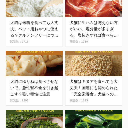
犬猫は米粉を食べても大丈
犬猫に生ハムは与えない方
夫。ペット用おやつに使え
がいい。塩分量が多すぎ
る？グルテンフリーについ
る。塩抜きすれば食べられ
て解説
る？
閲覧数：6718
閲覧数：1939
犬猫にゆりねは食べさせな
犬猫はキヌアを食べても大
いで。急性腎不全を引き起
丈夫！国連にも認められた
こす？強い毒性に注意
「完全栄養食」犬猫への影
響は？
閲覧数：3297
閲覧数：1935