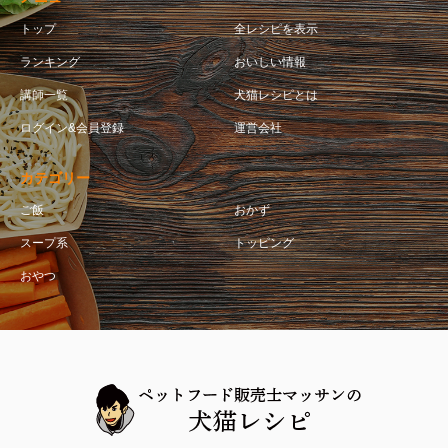
トップ
全レシピを表示
ランキング
おいしい情報
講師一覧
犬猫レシピとは
ログイン&会員登録
運営会社
カテゴリー
ご飯
おかず
スープ系
トッピング
おやつ