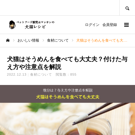
SEARCH
ログイン
会員登録
おいしい情報
食材について
犬猫はそうめんを食べても大丈夫？付けた与え方や注意点を解説
ホーム
犬猫はそうめんを食べても大丈夫？付けた与
え方や注意点を解説
2022.12.13
食材について
閲覧数：855