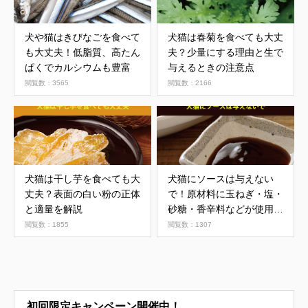
犬や猫はきびなごを食べて
犬猫は春菊を食べても大丈
も大丈夫！低脂質、高たん
夫？少量にする理由と生で
ぱくでカルシウムも豊富
与えるときの注意点
閲覧数：3565
閲覧数：2166
犬猫は干し芋を食べても大
犬猫にソースは与えない
丈夫？表面の白い粉の正体
で！原材料に玉ねぎ・塩・
と適量を解説
砂糖・香辛料などが使用さ
れている
閲覧数：1855
閲覧数：1307
初回限定キャンペーン開催中！