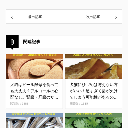
前の記事
次の記事
関連記事
犬猫はビール酵母を食べて
犬猫にひづめは与えない方
も大丈夫？アルコールの心
がいい！硬すぎて歯が欠け
配なし。腎臓・肝臓のサポ
てしまう可能性があるので
ートにも
注意
閲覧数：2888
閲覧数：1335